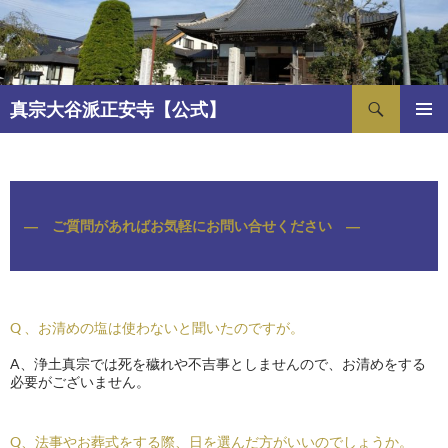
コ
ン
テ
ン
検
ツ
真宗大谷派正安寺【公式】
索
へ
メインメ
ス
ニュー
キ
仏事Q＆A
ッ
プ
― ご質問があればお気軽にお問い合せください ―
Q 、お清めの塩は使わないと聞いたのですが。
A、浄土真宗では死を穢れや不吉事としませんので、お清めをする
必要がございません。
Q、法事やお葬式をする際、日を選んだ方がいいのでしょうか。