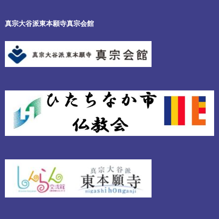
真宗大谷派東本願寺真宗会館