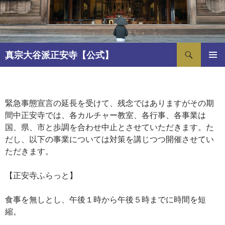
コ
ン
テ
ン
検
ツ
真宗大谷派正安寺【公式】
索
へ
メインメ
ス
ニュー
キ
緊急事態宣言下の各事業の
ッ
緊急事態宣言の延長を受けて、残念ではありますがその期
対応について
プ
間中正安寺では、各カルチャー教室、各行事、各事業は
国、県、市と歩調を合わせ中止とさせていただきます。た
2021年9月9日
SHOANJI
だし、以下の事業については対策を講じつつ開催させてい
ただきます。
【正安寺ふらっと】
食事を無しとし、午後１時から午後５時までに時間を短
縮。