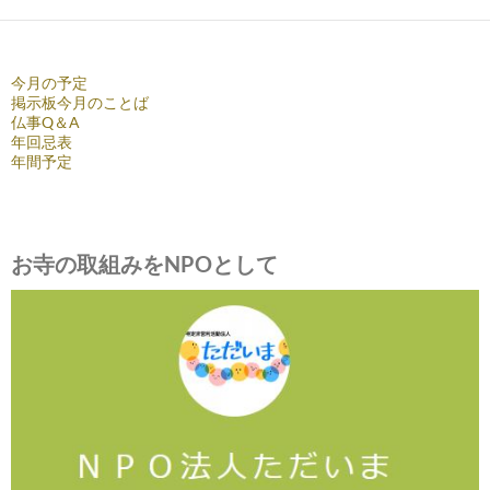
ー
シ
今月の予定
ョ
掲示板今月のことば
仏事Q＆A
ン
年回忌表
年間予定
お寺の取組みをNPOとして