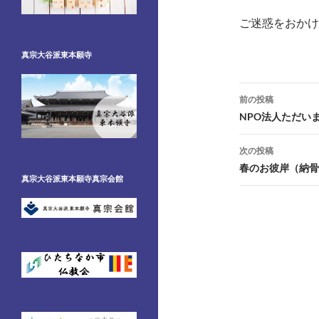
ご迷惑をおかけ
真宗大谷派東本願寺
投
前の投稿
稿
NPO法人ただい
ナ
次の投稿
ビ
春のお彼岸（納骨
真宗大谷派東本願寺真宗会館
ゲ
ー
シ
ョ
ン