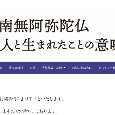
ME
正安寺縁起
宗旨
寺院施設・墓地
お悩み相談窓口
カルチャー
中止のご案内
は諸事情により中止といたします。
しますのでお待ちしております。