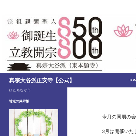
コ
ン
テ
ン
ツ
へ
ス
キ
ッ
プ
検
真宗大谷派正安寺【公式】
HO
索
ひたちなか市
地域の掲示板
2月同朋の会
今月の同朋の会
2023年2月5日
SHOANJI
3月は開催いた