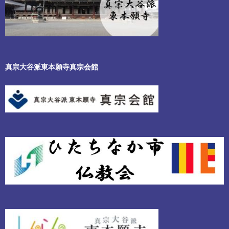
真宗大谷派東本願寺真宗会館