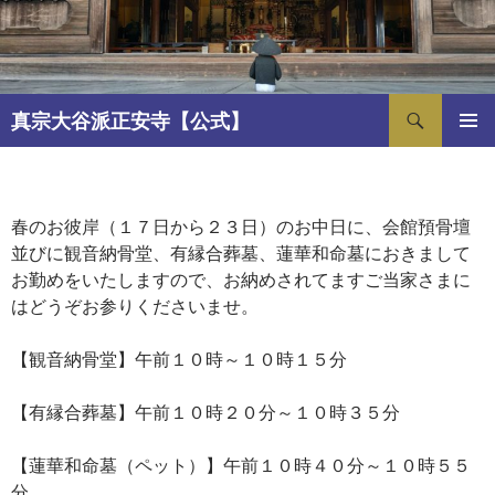
コ
ン
テ
ン
検
ツ
真宗大谷派正安寺【公式】
索
へ
メインメ
ス
ニュー
キ
春のお彼岸お中日（３月２
ッ
春のお彼岸（１７日から２３日）のお中日に、会館預骨壇
０日）読経のお知らせ
プ
並びに観音納骨堂、有縁合葬墓、蓮華和命墓におきまして
お勤めをいたしますので、お納めされてますご当家さまに
2026年3月3日
SHOANJI
はどうぞお参りくださいませ。
【観音納骨堂】午前１０時～１０時１５分
【有縁合葬墓】午前１０時２０分～１０時３５分
【蓮華和命墓（ペット）】午前１０時４０分～１０時５５
分