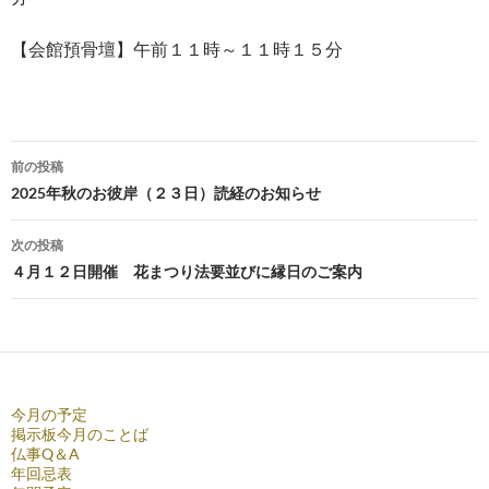
【会館預骨壇】午前１１時～１１時１５分
投
前の投稿
稿
2025年秋のお彼岸（２３日）読経のお知らせ
ナ
次の投稿
ビ
４月１２日開催 花まつり法要並びに縁日のご案内
ゲ
ー
シ
今月の予定
ョ
掲示板今月のことば
仏事Q＆A
ン
年回忌表